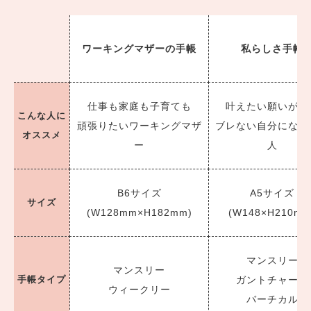
ワーキングマザーの手帳
私らしさ手帳
仕事も家庭も子育ても
叶えたい願いがあ
こんな人に
頑張りたいワーキングマザ
ブレない自分になり
オススメ
ー
人
B6サイズ
A5サイズ
サイズ
(W128mm×H182mm)
(W148×H210mm
マンスリー
マンスリー
手帳タイプ
ガントチャート
ウィークリー
バーチカル