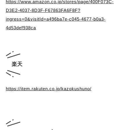
https://www.amazon.co.jp/stores/page/400F073C-
D3E2-4037-8D3F-F67863FA6F8F?
ingress=0&visitId=a496ba7e-c045-4677-b0a3-
4d53def938ca
楽天
https://item.rakuten.co.jp/kazokushuno/