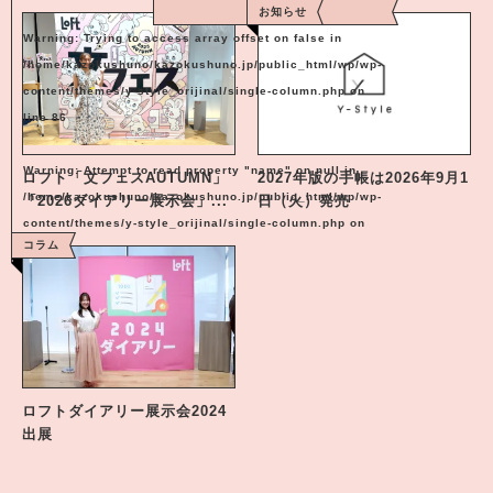
お知らせ
Warning
: Trying to access array offset on false in
/home/kazokushuno/kazokushuno.jp/public_html/wp/wp-
content/themes/y-style_orijinal/single-column.php
on
line
86
Warning
: Attempt to read property "name" on null in
ロフト「文フェスAUTUMN」
2027年版の手帳は2026年9月1
/home/kazokushuno/kazokushuno.jp/public_html/wp/wp-
「2026ダイアリー展示会」...
日（火）発売
content/themes/y-style_orijinal/single-column.php
on
コラム
line
86
ロフトダイアリー展示会2024
出展