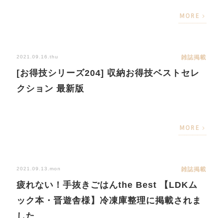
MORE
2021.09.16.thu
雑誌掲載
[お得技シリーズ204] 収納お得技ベストセレ
クション 最新版
MORE
2021.09.13.mon
雑誌掲載
疲れない！手抜きごはんthe Best 【LDKム
ック本・晋遊舎様】冷凍庫整理に掲載されま
した